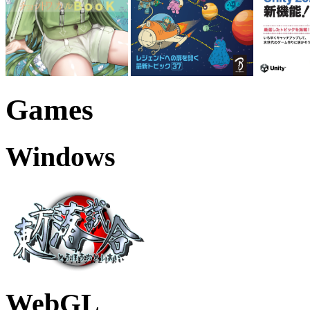
Games
Windows
WebGL